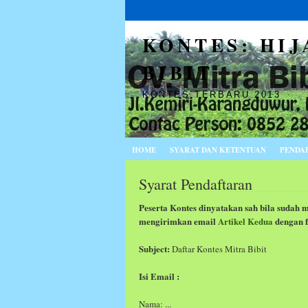
KONTES: HI
BIBIT
KONTES TERBARU 2013
HOME
SYARAT DAN KETENTUAN
PENDA
Syarat Pendaftaran
Peserta Kontes dinyatakan sah bila
sudah 
mengirimkan email
A
rtikel Kedua
dengan 
Subject:
Daftar Kontes Mitra Bibit
Isi Email :
Nama: ...