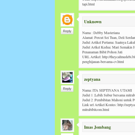
tapi.html
Unknown
Reply
Nama : Debby Masteriana
Alamat: Percut Sei Tuan, Deli Serda
Judul Artikel Pertama: Saatnya Lak
Judul Artkel Kedua: Mari Semakin 
Penanaman Bibit Pohon Jati
URL Artikel: http://theycallmedebi.
penghijauan-bersama-cv.html
zeptyana
Reply
Nama: ITA SEPTIYANA UTAMI
Judul 1 :Lebih Subur bersama mitrab
Judul 2 :Pembibitan Mahoni untuk 
Link url Artikel Kontes: http://zept
mitrabibitcom.html
Imas Jombang