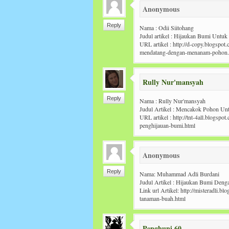
Anonymous
Reply
Nama : Odii Siitohang
Judul artikel : Hijaukan Bumi Unt
URL artikel : http://d-copy.blogspo
mendatang-dengan-menanam-pohon.
Rully Nur'mansyah
Reply
Nama : Rully Nur'mansyah
Judul Artikel : Mencakok Pohon Un
URL artikel : http://tnt-4all.blogs
penghijauan-bumi.html
Anonymous
Reply
Nama: Muhammad Adli Burdani
Judul Artikel : Hijaukan Bumi Den
Link url Artikel: http://misteradli.
tanaman-buah.html
Penghuni 60