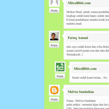
MitraBibit.com
Reply
Mohon Maaf, untuk semua pendaftar
lengkap sudah kami hapus untuk men
Format pendaftaran melalui kotak ko
melalui email.
Faruq Asnani
Reply
min saya sudah kirim dan coba diche
asnani.ciicii@gmail.com dan data dir
Terimakasih :)
MitraBibit.com
Reply
Email sudah kami terima... No.
Melvia Sundalian
Reply
Nama : Melvia Sundalian
judul artikel : memulai hijau dari hal
URL: http://msundalian.blogspot.com