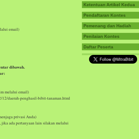
Ketentuan Artikel Kedua
Pendaftaran Kontes
Pemenang dan Hadiah
lalui email)
Penilaian Kontes
Daftar Peserta
entar dibawah.
ar:
rim melalui email)
2/12/daerah-penghasil-bibit-tanaman.html
menjaga privasi Anda)
 jika ada pertanyaan lain silakan melalui