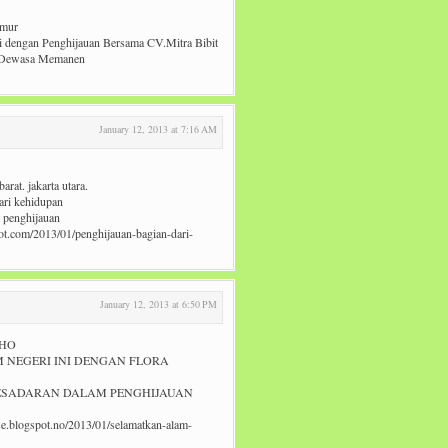
imur
mi dengan Penghijauan Bersama CV.Mitra Bibit
am Dewasa Memanen
January 12, 2013 at 7:16 AM
arat. jakarta utara.
ari kehidupan
i penghijauan
pot.com/2013/01/penghijauan-bagian-dari-
January 12, 2013 at 6:50 PM
OHO
M NEGERI INI DENGAN FLORA
ESADARAN DALAM PENGHIJAUAN
.blogspot.no/2013/01/selamatkan-alam-