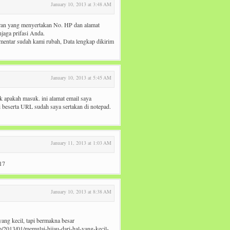
January 10, 2013 at 3:48 AM
an yang menyertakan No. HP dan alamat
jaga prifasi Anda.
mentar sudah kami rubah, Data lengkap dikirim
January 10, 2013 at 5:45 AM
k apakah masuk. ini alamat email saya
i beserta URL sudah saya sertakan di notepad.
January 11, 2013 at 1:03 AM
 17
January 10, 2013 at 8:38 AM
 yang kecil, tapi bermakna besar
/2013/01/memulai-hijau-dari-hal-yang-kecil-