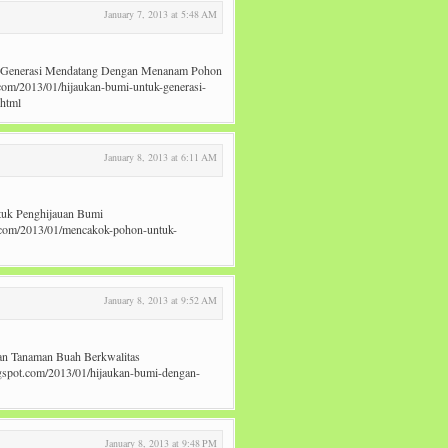
January 7, 2013 at 5:48 AM
uk Generasi Mendatang Dengan Menanam Pohon
t.com/2013/01/hijaukan-bumi-untuk-generasi-
html
January 8, 2013 at 6:11 AM
tuk Penghijauan Bumi
pot.com/2013/01/mencakok-pohon-untuk-
January 8, 2013 at 9:52 AM
gan Tanaman Buah Berkwalitas
blogspot.com/2013/01/hijaukan-bumi-dengan-
January 8, 2013 at 9:48 PM