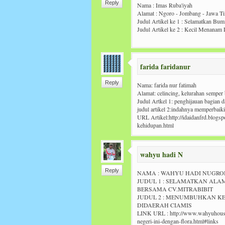
Reply
Nama : Imas Ruba'iyah
Alamat : Ngoro - Jombang - Jawa T
Judul Artikel ke 1 : Selamatkan Bu
Judul Artikel ke 2 : Kecil Menan
farida faridanur
Reply
Nama: farida nur fatimah
Alamat: celincing, kelurahan semper b
Judul Artkel 1: penghijauan bagian d
judul artikel 2:indahnya memperbaik
URL Artikel:http://idaidanfrd.blogs
kehidupan.html
wahyu hadi N
Reply
NAMA : WAHYU HADI NUGR
JUDUL 1 : SELAMATKAN ALA
BERSAMA CV.MITRABIBIT
JUDUL 2 : MENUMBUHKAN K
DIDAERAH CIAMIS
LINK URL : http://www.wahyuhouse
negeri-ini-dengan-flora.html#links