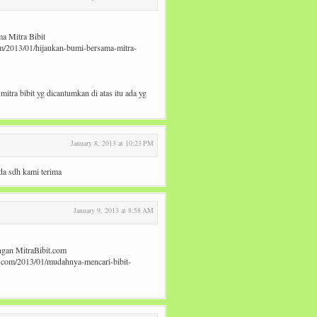
a Mitra Bibit
m/2013/01/hijaukan-bumi-bersama-mitra-
mitra bibit yg dicantumkan di atas itu ada yg
January 8, 2013 at 10:23 PM
da sdh kami terima
January 9, 2013 at 8:58 AM
ngan MitraBibit.com
t.com/2013/01/mudahnya-mencari-bibit-