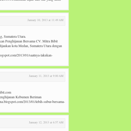
January 10, 2013 at 11:49 AM
ng, Sumatera Utara.
ukan Penghijauan Bersama CV. Mitra Bibit
Hijaukan kota Medan, Sumatera Utara dengan
blogspot.com/2013/01/saatnya-lakukan-
January 11, 2013 at 9:00 AM
ibit.com
Penghijauan Kebumen Beriman
yana.blogspot.com/2013/01/lebih-subur-bersama-
January 12, 2013 at 6:57 AM