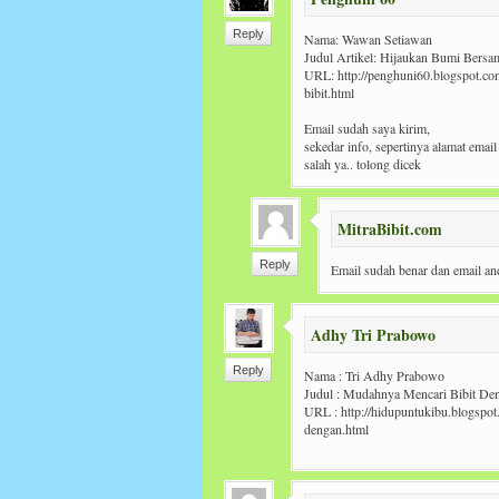
Reply
Nama: Wawan Setiawan
Judul Artikel: Hijaukan Bumi Bersam
URL: http://penghuni60.blogspot.co
bibit.html
Email sudah saya kirim,
sekedar info, sepertinya alamat email 
salah ya.. tolong dicek
MitraBibit.com
Reply
Email sudah benar dan email an
Adhy Tri Prabowo
Reply
Nama : Tri Adhy Prabowo
Judul : Mudahnya Mencari Bibit De
URL : http://hidupuntukibu.blogspo
dengan.html