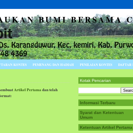
JAUKAN BUMI BERSAMA C
FTARAN KONTES
PEMENANG DAN HADIAH
PENILAIAN KONTES
DAFTAR 
Kotak Pencarian
membuat
Artikel Per
tama
dan telah
format:
Informasi Terbaru
Syarat dan Ketentuan
Umum
Ketentuan Artikel Pertama